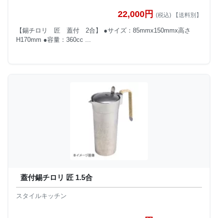
22,000円
(税込) 【送料別】
【錫チロリ 匠 蓋付 2合】 ●サイズ：85mmx150mmx高さ
H170mm ●容量：360cc ...
蓋付錫チロリ 匠 1.5合
スタイルキッチン