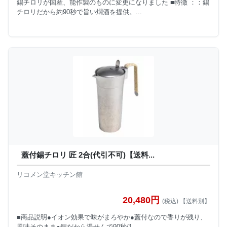
錫チロリが国産、能作製のものに変更になりました ■特徴 ：：錫
チロリだから約90秒で旨い燗酒を提供。...
蓋付錫チロリ 匠 2合(代引不可)【送料...
リコメン堂キッチン館
20,480円
(税込) 【送料別】
■商品説明●イオン効果で味がまろやか●蓋付なので香りが残り、
風味そのまま●錫だから湯せんで90秒/1...