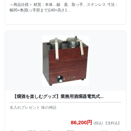
＜商品仕様＞ 材質：本体…錫 蓋、取っ手…ステンレス 寸法：
幅85×奥(取っ手部まで)140×高さ1...
【燗酒を楽しむグッズ】業務用酒燗器電気式...
名入れプレゼント 味の神話
86,200円
(税込) 【送料込】