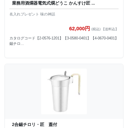
業務用酒燗器電気式燗どうこ かんすけ匠 ...
名入れプレゼント 味の神話
62,000円
(税込) 【送料込】
カタログコード【2-0576-1201】【3-0580-0401】【4-0670-0401】
錫チロ...
2合錫チロリ・匠 蓋付