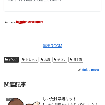
楽天ROOM
グルメ
おしゃれ
お酒
チロリ
日本酒
daidaimaru
関連記事
しいたけ栽培キット
グルメ
しいたけ栽培キットもぎたてのしいたけ