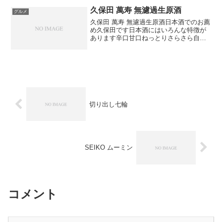
理人久保田の中では【翠寿】が一番好き
です4合瓶(720m...
久保田 萬寿 無濾過生原酒
グルメ
久保田 萬寿 無濾過生原酒日本酒でのお薦
め久保田です日本酒にはいろんな特徴が
あります辛口甘口ねっとりさらさら自分
の口に合った美味しい日本酒と出会えた
時の感動異性に一目ぼれした時と同じく
らいのドキドキ感があります久保田は朝
日酒造のお酒で新潟で...
切り出し七輪
SEIKO ムーミン
コメント