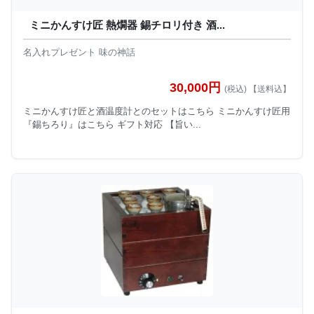
ミニかんすけ匠 熱燗器 錫チロリ付き 酒...
名入れプレゼント 味の神話
30,000円
(税込) 【送料込】
ミニかんすけ匠と酒温度計とのセットはこちら ミニかんすけ匠用
『錫ちろり』はこちら ギフト対応 【旨い...