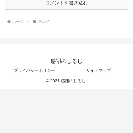
コメントを書き込む
ホーム
グルメ
感謝のしるし
プライバシーポリシー
サイトマップ
© 2021 感謝のしるし.