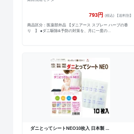
793円
(税込) 【送料別】
商品区分：医薬部外品 【ダニアース スプレー ハーブの香
り 】 ●ダニ駆除&予防の対策を、月に一度の...
ダニとってシートNEO10枚入 日本製 ...