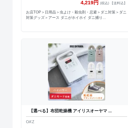
4,219円
(税込) 【送料込】
お店TOP＞日用品＞虫よけ・殺虫剤・忌避＞ダニ対策＞ダニ
対策グッズ＞アース ダニがホイホイ ダニ捕り...
【選べる】布団乾燥機 アイリスオーヤマ ...
OA’Z