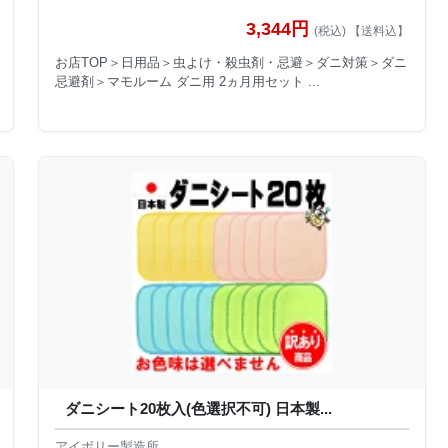
3,344円
(税込) 【送料込】
お店TOP＞日用品＞虫よけ・殺虫剤・忌避＞ダニ対策＞ダニ
忌避剤＞マモルーム ダニ用 2ヵ月用セット ...
ダニシート20枚入(色選択不可) 日本製...
アイボリー製造所