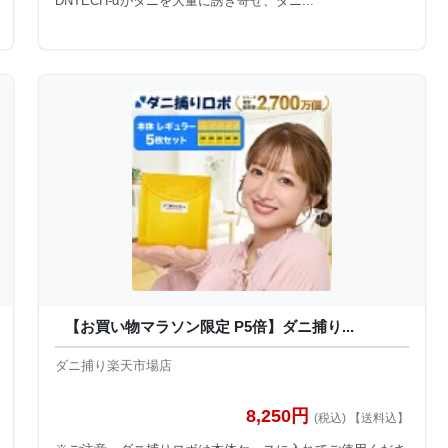
DNTECH-αがダニを大量に誘き寄せ、ダニ...
【お買い物マラソン限定 P5倍】ダニ捕り...
ダニ捕り楽天市場店
8,250円
(税込) 【送料込】