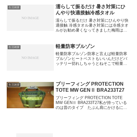
るので重宝しました夏場は表面に水滴が
つかないので机が濡れないから作業に集
濡らして振るだけ 暑さ対策にひ
生活雑貨
中できます
んやり快適接触冷感タオル
濡らして振るだけ 暑さ対策にひんやり快
適接触 冷感タオル暑さ対策には冷感タオ
ルがお勧め暑くなってきました梅雨はこ
れからですが、このくらいから暑さ対策
しとくのがちょうどいい冷感タオルがチ
ョー簡単だと思います
軽量防寒ブルゾン
生活雑貨
軽量防寒ブルゾン防寒と言えば軽量防寒
ブルゾンヒートベストもいいんだけどバ
ッテリー切れしちゃうとねそこで軽量防
寒ブルゾンがいいんじゃないかと
ブリーフィング PROTECTION
生活雑貨
TOTE MW GENⅡ BRA233T27
ブリーフィング PROTECTION TOTE
MW GENⅡ BRA233T27私が持っている
のは昔のタイプ たぶん肩にかけるには
取手が小さい写真のものは12・3年前のも
の最初のが買ってすぐの時に撮った写真2
枚目は最近撮った写真色あせてい...