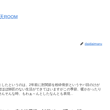
天ROOM
daidaimaru
ましたというのは、2年前に肘関節を粉砕骨折というヤバ目のけが
ぼほぼ師匠のない生活ができてはいますがこの季節、暖かかったり
んそんな時、もわぁ～んとしたなんとも表現...