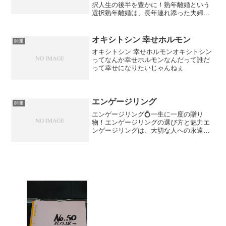
択人生の後半を豊かに！熟年離婚という
選択熟年離婚は、長年連れ添った夫婦が
新しい人生を歩むための決断です。後悔
しないためには、冷静に考え準備を整え
ることが大切です。💡 熟年離婚の現実と
オキシトシン 幸せホルモン
開運
向き合う熟年離婚は経済...
オキシトシン 幸せホルモンオキシトシン
ってなんか幸せホルモンなんだって誰だ
って幸せになりたいじゃんねぇ
エンゲージリング
開運
エンゲージリング💍一生に一度の贈り
物！エンゲージリングの選び方と魅力エ
ンゲージリングは、大切な人への永遠の
愛を形にする特別なジュエリーです。デ
ザインや素材選びで気持ちを込めること
ができます。✅エンゲージリングが特別
な理由エンゲージリングは、...