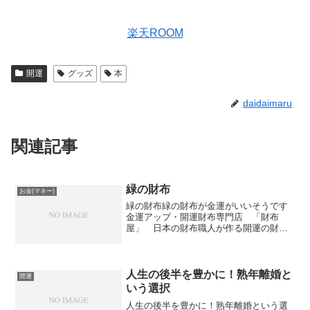
楽天ROOM
開運
グッズ
本
daidaimaru
関連記事
緑の財布
お金(マネー)
緑の財布緑の財布が金運がいいそうです
金運アップ・開運財布専門店 「財布
屋」 日本の財布職人が作る開運の財
布 緑の開運財布 多機能財布楽天で購
入カードもそこそこ入るしお札もいっぱ
い入りそうです
人生の後半を豊かに！熟年離婚と
開運
いう選択
人生の後半を豊かに！熟年離婚という選