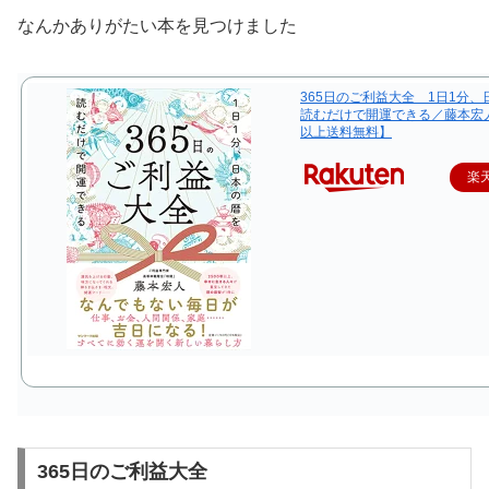
なんかありがたい本を見つけました
365日のご利益大全 1日1分、
読むだけで開運できる／藤本宏人
以上送料無料】
楽
365日のご利益大全