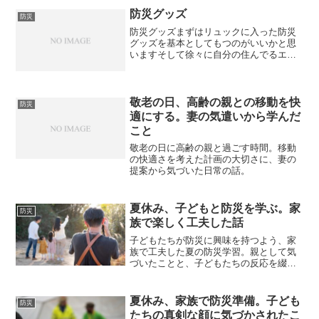
防災グッズ
防災
防災グッズまずはリュックに入った防災
グッズを基本としてもつのがいいかと思
いますそして徐々に自分の住んでるエリ
アでこれは必要だとか思うものを追加し
ていくといいのかな?と思います基本セッ
トまずはこれから
敬老の日、高齢の親との移動を快
防災
適にする。妻の気遣いから学んだ
こと
敬老の日に高齢の親と過ごす時間。移動
の快適さを考えた計画の大切さに、妻の
提案から気づいた日常の話。
夏休み、子どもと防災を学ぶ。家
防災
族で楽しく工夫した話
子どもたちが防災に興味を持つよう、家
族で工夫した夏の防災学習。親として気
づいたことと、子どもたちの反応を綴っ
た日記です。
夏休み、家族で防災準備。子ども
防災
たちの真剣な顔に気づかされたこ