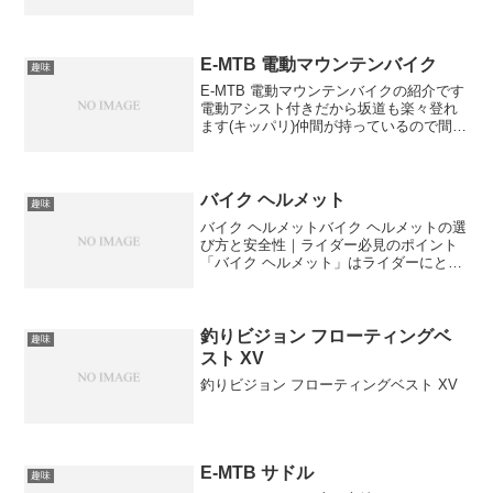
られた賞です芥川龍之介(あくたがわりゅ
うのすけ)は、日本の近代文学を代表する
作家の一人短編小説や小説などで多くの
優れた作品を残してい...
E-MTB 電動マウンテンバイク
趣味
E-MTB 電動マウンテンバイクの紹介です
電動アシスト付きだから坂道も楽々登れ
ます(キッパリ)仲間が持っているので間違
いなし長距離乗っても程よい運動量で済
みます
バイク ヘルメット
趣味
バイク ヘルメットバイク ヘルメットの選
び方と安全性｜ライダー必見のポイント
「バイク ヘルメット」はライダーにとっ
て命を守る大切な装備です。この記事で
は、バイク ヘルメットの種類や選び方、
安全性について詳しく解説します。🏍️ バ
イク ヘルメ...
釣りビジョン フローティングベ
趣味
スト XV
釣りビジョン フローティングベスト XV
E-MTB サドル
趣味