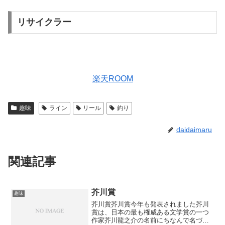
リサイクラー
楽天ROOM
趣味
ライン
リール
釣り
daidaimaru
関連記事
芥川賞
趣味
芥川賞芥川賞今年も発表されました芥川
賞は、日本の最も権威ある文学賞の一つ
作家芥川龍之介の名前にちなんで名づけ