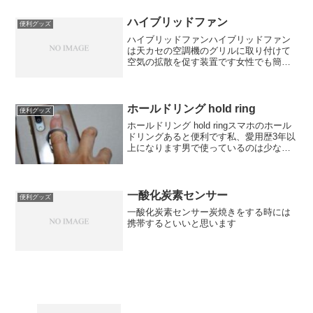
ハイブリッドファン
便利グッズ
ハイブリッドファンハイブリッドファン
は天カセの空調機のグリルに取り付けて
空気の拡散を促す装置です女性でも簡単
に取り付けられます経済的でとてもいい
商品だと思います
ホールドリング hold ring
便利グッズ
ホールドリング hold ringスマホのホール
ドリングあると便利です私、愛用歴3年以
上になります男で使っているのは少ない
ですが絶対にあると便利ですというか、
まず落とすことがなくなりましたスマホ
必須アイテムですケースが汚いのはスル
ーしてくだ...
一酸化炭素センサー
便利グッズ
一酸化炭素センサー炭焼きをする時には
携帯するといいと思います