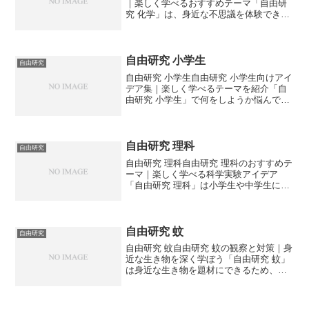
｜楽しく学べるおすすめテーマ「自由研
究 化学」は、身近な不思議を体験できる
人気のテーマです。この記事では、自由
研究にぴったりな化学実験のアイデアと
進め方を紹介します。⚗️ 自由研究 化学が
面白い理由自...
自由研究 小学生
自由研究
自由研究 小学生自由研究 小学生向けアイ
デア集｜楽しく学べるテーマを紹介「自
由研究 小学生」で何をしようか悩んでい
ませんか？この記事では、小学生が楽し
みながら学べる自由研究のアイデアや進
め方のコツを紹介します。📝 自由研究 小
学生に人気のテ...
自由研究 理科
自由研究
自由研究 理科自由研究 理科のおすすめテ
ーマ｜楽しく学べる科学実験アイデア
「自由研究 理科」は小学生や中学生に大
人気のテーマです。この記事では、理科
をもっと好きになれる自由研究のアイデ
アや進め方のポイントを紹介します。🔬
自由研究 理科の魅...
自由研究 蚊
自由研究
自由研究 蚊自由研究 蚊の観察と対策｜身
近な生き物を深く学ぼう「自由研究 蚊」
は身近な生き物を題材にできるため、観
察力や調査力を高めるのに最適です。こ
の記事では、蚊をテーマにした自由研究
の進め方とポイントを紹介します。🦟 自