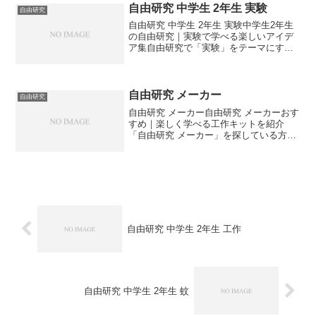
由研究 蚊が人気...
自由研究 中学生 2年生 実験
自由研究
自由研究 中学生 2年生 実験中学生2年生
の自由研究｜実験で学べる楽しいアイデ
ア集自由研究で「実験」をテーマにする
と、身近な科学を体感しながら理解を深
められます。中学生2年生にぴったりの実
験アイデアをご紹介します。実験をテー
マにした自由研究...
自由研究 メーカー
自由研究
自由研究 メーカー自由研究 メーカーおす
すめ｜楽しく学べる工作キットを紹介
「自由研究 メーカー」を探している方
へ。この記事では、小学生や中学生が楽
しみながら学べる自由研究メーカーの特
徴や選び方を解説します。🛠️ 自由研究 メ
ーカーとは？自由...
自由研究 中学生 2年生 工作
自由研究 中学生 2年生 蚊