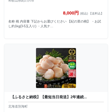
和歌山県紀の川市
8,000円
(税込) 【送料込】
名称 桃 内容量 下記からお選びください 【紀の里の桃】 ・お試
し約1kg(3-5玉入り) ・人気ナ...
【ふるさと納税】【最短当日発送】2年連続...
北海道別海町