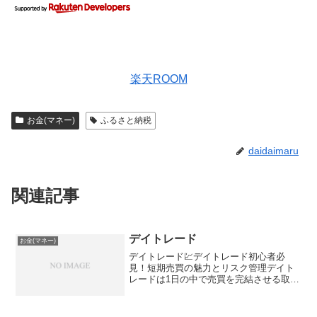
楽天ROOM
お金(マネー)
ふるさと納税
daidaimaru
関連記事
デイトレード
お金(マネー)
デイトレード💹デイトレード初心者必
見！短期売買の魅力とリスク管理デイト
レードは1日の中で売買を完結させる取引
手法です。市場の小さな値動きを狙い、
効率的に利益を積み重ねることができま
す。✅デイトレードの特徴デイトレード