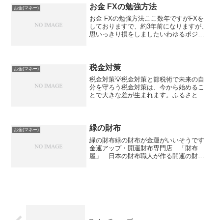
ではポジションを翌日に持...
お金 FXの勉強方法
お金(マネー)
お金 FXの勉強方法ここ数年ですがFXを
しておりますで、約3年前になりますが、
思いっきり損をしましたいわゆるポジポ
ジ病にかかってしまい損切の憂き目にあ
い投資していたお金が全て溶けましたや
っぱり勉強って大切ですね特にお金につ
いては学校では教え...
税金対策
お金(マネー)
税金対策💡税金対策と節税術で未来の自
分を守ろう税金対策は、今から始めるこ
とで大きな差が生まれます。ふるさと納
税やiDeCoなど、身近な制度を活用するだ
けで、節税と資産形成が同時に可能で
す。✅税金対策の重要性将来のための税
金対策は、家計を守る...
緑の財布
お金(マネー)
緑の財布緑の財布が金運がいいそうです
金運アップ・開運財布専門店 「財布
屋」 日本の財布職人が作る開運の財
布 緑の開運財布 多機能財布楽天で購
入カードもそこそこ入るしお札もいっぱ
い入りそうです