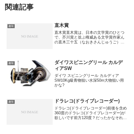
関連記事
直木賞
趣味
直木賞直木賞は、日本の文学賞のひとつ
で、芥川賞と並ぶ権威ある文学賞作家ん
の直木三十五（なおきさんじゅうご）の
名前にちなんで名づけられています直木
三十五は、日本の小説家であり、代表作
に「黒い雨」があります。この作品は、
広島市への原子爆弾投下後...
ダイワスピニングリール カルデ
趣味
ィアSW
ダイワ スピニングリール カルディア
SW10Kg級青物狙い水深50m大物狙い用
かな?
ドラレコ(ドライブレコーダー)
趣味
ドラレコ(ドライブレコーダー)前後を含め
360度のドラレコ(ドライブレコーダー)が
欲しいです前方120度？だったかなそれは
つけてるんですが後ろからの衝突とかあ
おり運転とかそういったものにも対応し
たのが欲しいかな？