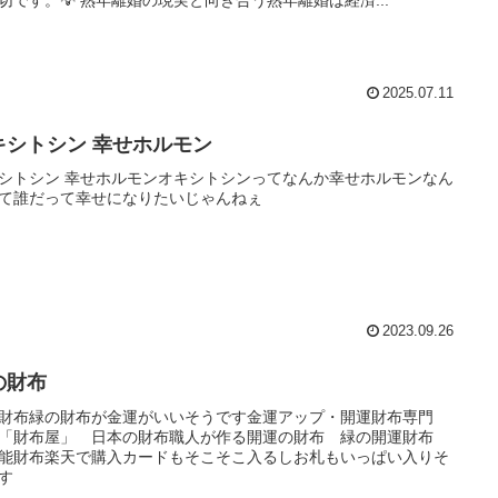
切です。💡 熟年離婚の現実と向き合う熟年離婚は経済...
2025.07.11
キシトシン 幸せホルモン
シトシン 幸せホルモンオキシトシンってなんか幸せホルモンなん
て誰だって幸せになりたいじゃんねぇ
2023.09.26
の財布
財布緑の財布が金運がいいそうです金運アップ・開運財布専門
「財布屋」 日本の財布職人が作る開運の財布 緑の開運財布
能財布楽天で購入カードもそこそこ入るしお札もいっぱい入りそ
す