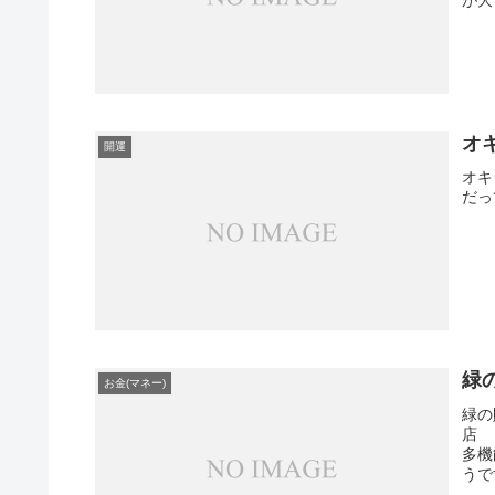
が大
オ
開運
オキ
だっ
緑
お金(マネー)
緑の
店 
多機
うで