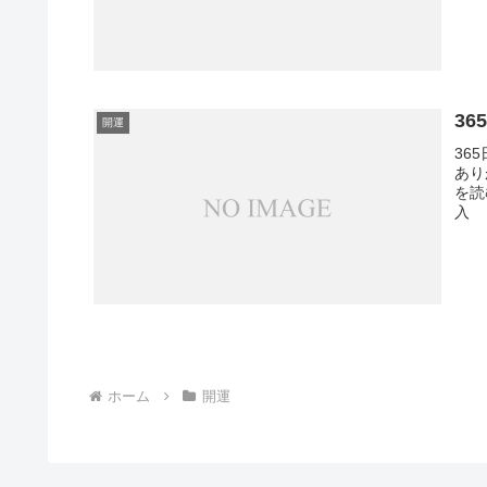
3
開運
36
あり
を読
入
ホーム
開運