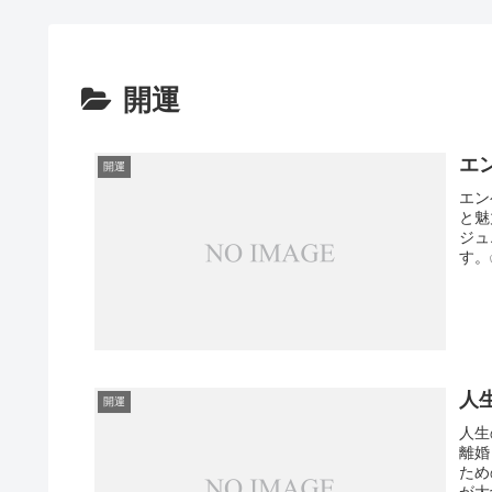
開運
エ
開運
エン
と魅
ジュ
す。
人
開運
人生
離婚
ため