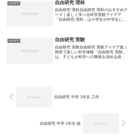
由研究 中学生が選...
自由研究 理科
自由研究
自由研究 理科自由研究 理科のおすすめテ
ーマ｜楽しく学べる科学実験アイデア
「自由研究 理科」は小学生や中学生に大
人気のテーマです。この記事では、理科
をもっと好きになれる自由研究のアイデ
アや進め方のポイントを紹介します。🔬
自由研究 理科の魅...
自由研究 実験
自由研究
自由研究 実験自由研究 実験アイデア集｜
簡単で楽しい科学体験「自由研究 実験」
は、子どもが科学への興味を深める絶好
のチャンスです。この記事では、自由研
究にぴったりな実験アイデアや進め方の
コツを紹介します。🔬 自由研究 実験が人
気の理由自由研...
自由研究 中学 1年生 工作
自由研究 中学 1年生 蚊