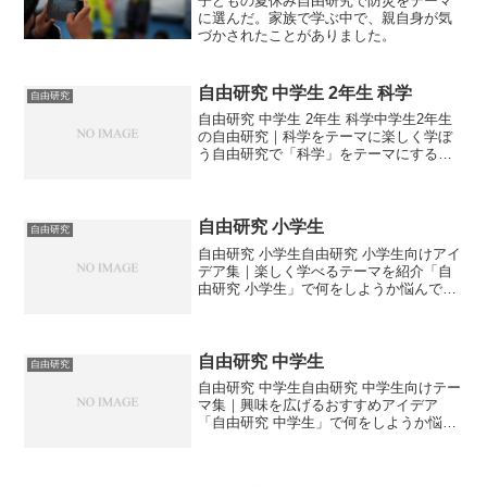
子どもの夏休み自由研究で防災をテーマ
に選んだ。家族で学ぶ中で、親自身が気
づかされたことがありました。
自由研究 中学生 2年生 科学
自由研究
自由研究 中学生 2年生 科学中学生2年生
の自由研究｜科学をテーマに楽しく学ぼ
う自由研究で「科学」をテーマにする
と、実験や観察を通じて身近な不思議を
体感できます。中学生2年生におすすめの
科学研究アイデアをご紹介します。科学
をテーマにした自由...
自由研究 小学生
自由研究
自由研究 小学生自由研究 小学生向けアイ
デア集｜楽しく学べるテーマを紹介「自
由研究 小学生」で何をしようか悩んでい
ませんか？この記事では、小学生が楽し
みながら学べる自由研究のアイデアや進
め方のコツを紹介します。📝 自由研究 小
学生に人気のテ...
自由研究 中学生
自由研究
自由研究 中学生自由研究 中学生向けテー
マ集｜興味を広げるおすすめアイデア
「自由研究 中学生」で何をしようか悩ん
でいませんか？この記事では、中学生に
ぴったりの自由研究テーマや進め方のポ
イントをわかりやすく紹介します。🧪 自