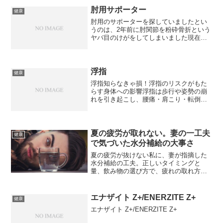
肘用サポーター
健康
肘用のサポーターを探していましたとい
うのは、2年前に肘関節を粉砕骨折という
ヤバ目のけがをしてしまいました現在は
ほぼほぼ師匠のない生活ができてはいま
すがこの季節、暖かかったり寒かったり
と気温が定まりませんそんな時、もわぁ
～んとしたなんとも表現...
浮指
健康
浮指知らなきゃ損！浮指のリスクがもた
らす身体への影響浮指は歩行や姿勢の崩
れを引き起こし、腰痛・肩こり・転倒リ
スクの原因になります。足のバランスが
崩れると全身に悪影響が！日頃から足裏
全体で立つ意識が大切です。小さな意識
で体を守りましょう。
夏の疲労が取れない。妻の一工夫
健康
で気づいた水分補給の大事さ
夏の疲労が抜けない私に、妻が指摘した
水分補給の工夫。正しいタイミングと
量、飲み物の選び方で、疲れの取れ方が
変わった話です。
エナザイト Z+/ENERZITE Z+
健康
エナザイト Z+/ENERZITE Z+